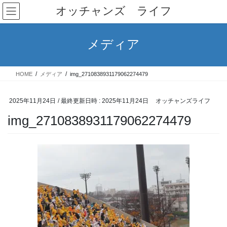
コ
ナ
オッチャンズ ライフ
ン
ビ
テ
ゲ
ン
ー
メディア
ツ
シ
へ
ョ
ス
ン
HOME
メディア
img_2710838931179062274479
キ
に
ッ
移
プ
動
2025年11月24日
/ 最終更新日時 :
2025年11月24日
オッチャンズライフ
img_2710838931179062274479