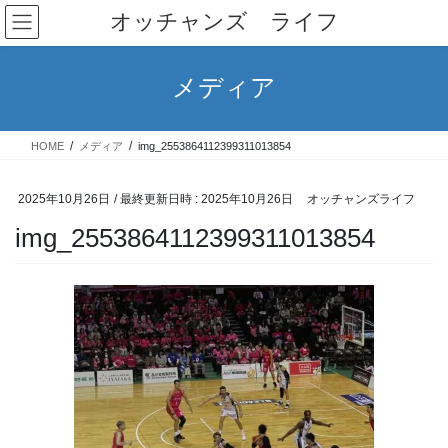
コ
ナ
オッチャンズ ライフ
ン
ビ
テ
ゲ
ン
ー
メディア
ツ
シ
へ
ョ
ス
ン
HOME
メディア
img_2553864112399311013854
キ
に
ッ
移
プ
動
2025年10月26日
/ 最終更新日時 :
2025年10月26日
オッチャンズライフ
img_2553864112399311013854