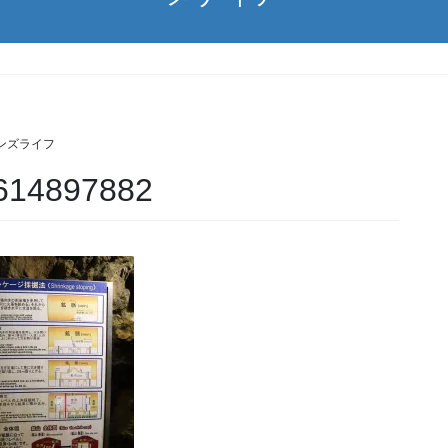
ンズライフ
614897882