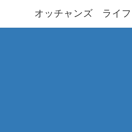
コ
ナ
ン
ビ
オッチャンズ ライフ
テ
ゲ
ン
ー
ツ
シ
へ
ョ
ス
ン
キ
に
ッ
移
プ
動