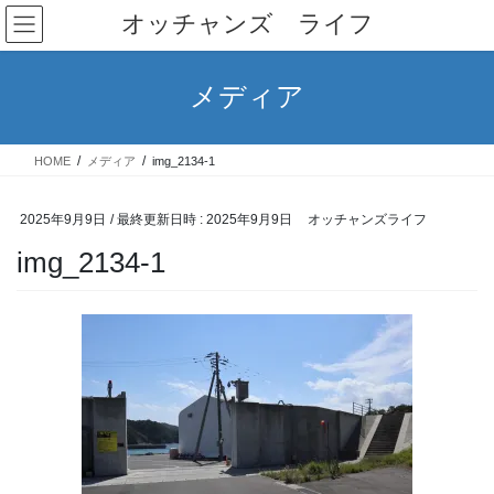
コ
ナ
オッチャンズ ライフ
ン
ビ
テ
ゲ
ン
ー
メディア
ツ
シ
へ
ョ
ス
ン
HOME
メディア
img_2134-1
キ
に
ッ
移
プ
動
2025年9月9日
/ 最終更新日時 :
2025年9月9日
オッチャンズライフ
img_2134-1