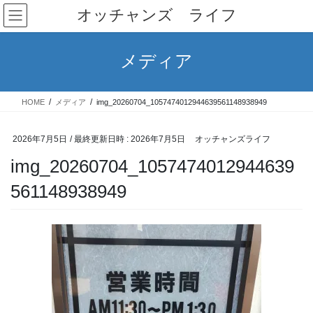
コ
ナ
オッチャンズ ライフ
ン
ビ
テ
ゲ
ン
ー
メディア
ツ
シ
へ
ョ
ス
ン
HOME
メディア
img_20260704_1057474012944639561148938949
キ
に
ッ
移
プ
動
2026年7月5日
/ 最終更新日時 :
2026年7月5日
オッチャンズライフ
img_20260704_1057474012944639
561148938949