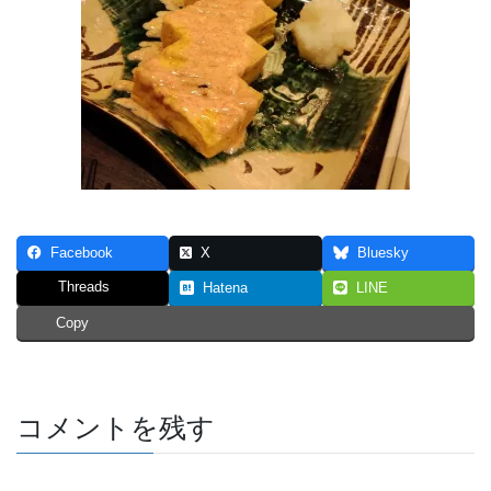
Facebook
X
Bluesky
Threads
Hatena
LINE
Copy
コメントを残す