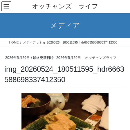
コ
ナ
オッチャンズ ライフ
ン
ビ
テ
ゲ
ン
ー
メディア
ツ
シ
へ
ョ
ス
ン
HOME
メディア
img_20260524_180511595_hdr6663588698337412350
キ
に
ッ
移
プ
動
2026年5月29日
/ 最終更新日時 :
2026年5月29日
オッチャンズライフ
img_20260524_180511595_hdr6663
588698337412350