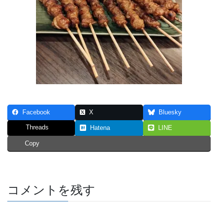
Facebook
X
Bluesky
Threads
Hatena
LINE
Copy
コメントを残す