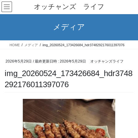
コ
ナ
オッチャンズ ライフ
ン
ビ
テ
ゲ
ン
ー
メディア
ツ
シ
へ
ョ
ス
ン
HOME
メディア
img_20260524_173426684_hdr3748292176011397076
キ
に
ッ
移
プ
動
2026年5月29日
/ 最終更新日時 :
2026年5月29日
オッチャンズライフ
img_20260524_173426684_hdr3748
292176011397076