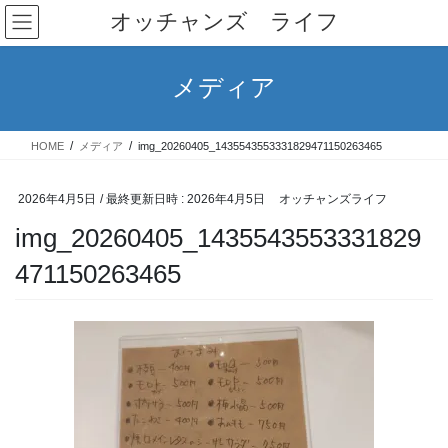
コ
ナ
オッチャンズ ライフ
ン
ビ
テ
ゲ
ン
ー
メディア
ツ
シ
へ
ョ
ス
ン
HOME
メディア
img_20260405_1435543553331829471150263465
キ
に
ッ
移
プ
動
2026年4月5日
/ 最終更新日時 :
2026年4月5日
オッチャンズライフ
img_20260405_1435543553331829
471150263465