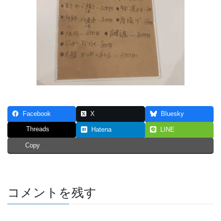
Facebook
X
Bluesky
Threads
Hatena
LINE
Copy
コメントを残す