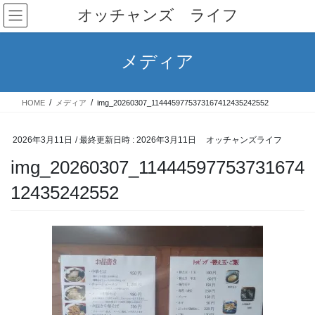
コ
ナ
オッチャンズ ライフ
ン
ビ
テ
ゲ
ン
ー
メディア
ツ
シ
へ
ョ
ス
ン
HOME
メディア
img_20260307_1144459775373167412435242552
キ
に
ッ
移
プ
動
2026年3月11日
/ 最終更新日時 :
2026年3月11日
オッチャンズライフ
img_20260307_11444597753731674
12435242552