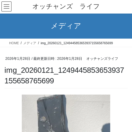
コ
ナ
オッチャンズ ライフ
ン
ビ
テ
ゲ
ン
ー
メディア
ツ
シ
へ
ョ
ス
ン
HOME
メディア
img_20260121_1249445853653937155658765699
キ
に
ッ
移
プ
動
2026年1月28日
/ 最終更新日時 :
2026年1月28日
オッチャンズライフ
img_20260121_1249445853653937
155658765699