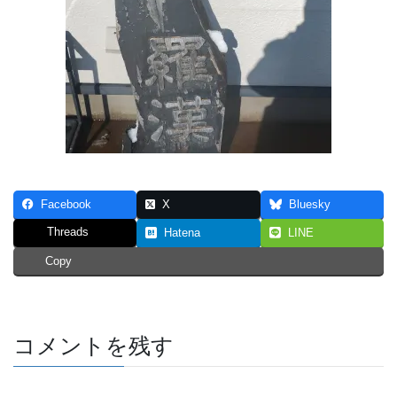
Facebook
X
Bluesky
Threads
Hatena
LINE
Copy
コメントを残す