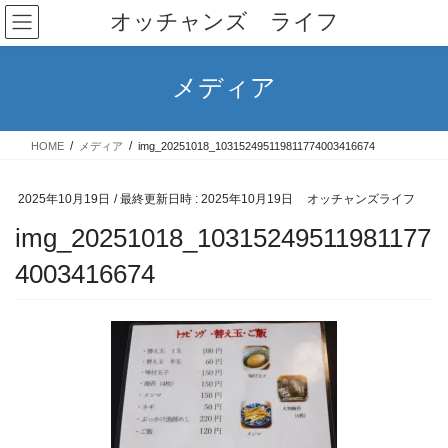
コ
ナ
オッチャンズ ライフ
ン
ビ
テ
ゲ
ン
ー
メディア
ツ
シ
へ
ョ
ス
ン
HOME
メディア
img_20251018_103152495119811774003416674
キ
に
ッ
移
プ
動
2025年10月19日
/ 最終更新日時 :
2025年10月19日
オッチャンズライフ
img_20251018_10315249511981177
4003416674