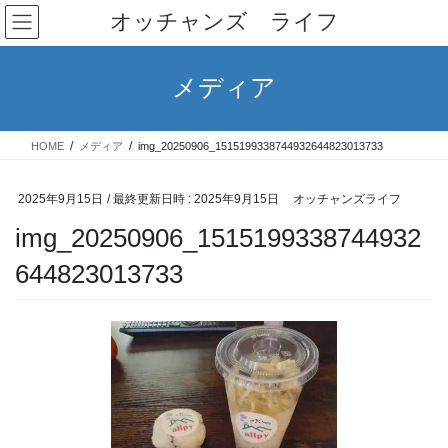
コ
ナ
オッチャンズ ライフ
ン
ビ
テ
ゲ
ン
ー
メディア
ツ
シ
へ
ョ
ス
ン
HOME
メディア
img_20250906_1515199338744932644823013733
キ
に
ッ
移
プ
動
2025年9月15日
/ 最終更新日時 :
2025年9月15日
オッチャンズライフ
img_20250906_1515199338744932
644823013733