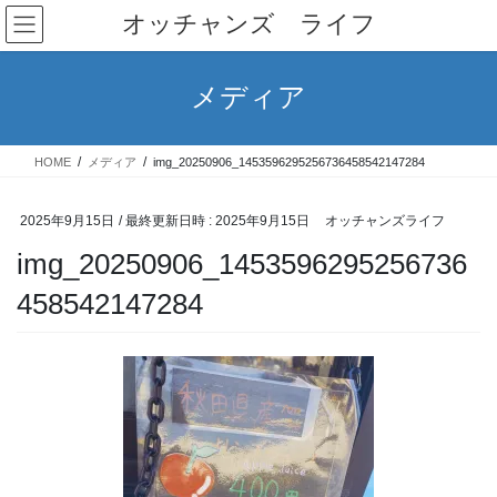
コ
ナ
オッチャンズ ライフ
ン
ビ
テ
ゲ
ン
ー
メディア
ツ
シ
へ
ョ
ス
ン
HOME
メディア
img_20250906_1453596295256736458542147284
キ
に
ッ
移
プ
動
2025年9月15日
/ 最終更新日時 :
2025年9月15日
オッチャンズライフ
img_20250906_1453596295256736
458542147284