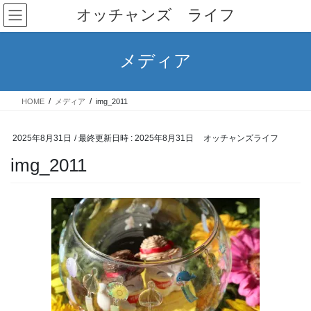
コ
ナ
オッチャンズ ライフ
ン
ビ
テ
ゲ
ン
ー
メディア
ツ
シ
へ
ョ
ス
ン
HOME
メディア
img_2011
キ
に
ッ
移
プ
動
2025年8月31日
/ 最終更新日時 :
2025年8月31日
オッチャンズライフ
img_2011