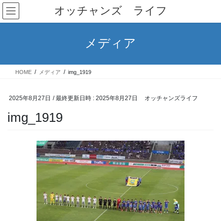
コ
ナ
オッチャンズ ライフ
ン
ビ
テ
ゲ
ン
ー
メディア
ツ
シ
へ
ョ
ス
ン
HOME
メディア
img_1919
キ
に
ッ
移
プ
動
2025年8月27日
/ 最終更新日時 :
2025年8月27日
オッチャンズライフ
img_1919