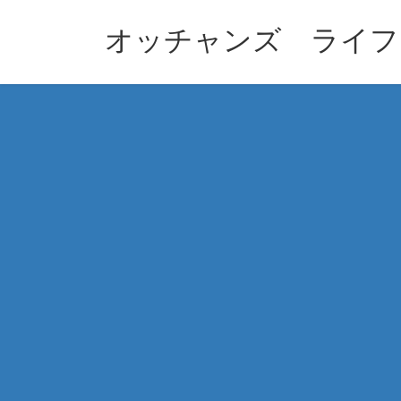
コ
ナ
ン
ビ
オッチャンズ ライフ
テ
ゲ
ン
ー
ツ
シ
へ
ョ
ス
ン
キ
に
ッ
移
プ
動