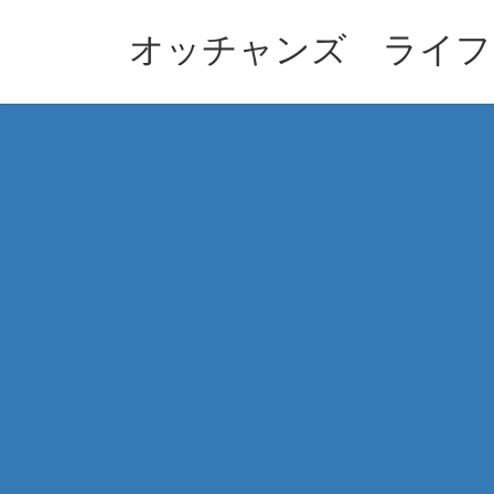
コ
ナ
ン
ビ
オッチャンズ ライフ
テ
ゲ
ン
ー
ツ
シ
へ
ョ
ス
ン
キ
に
ッ
移
プ
動