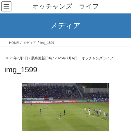
コ
ナ
オッチャンズ ライフ
ン
ビ
テ
ゲ
ン
ー
メディア
ツ
シ
へ
ョ
ス
ン
HOME
メディア
img_1599
キ
に
ッ
移
プ
動
2025年7月6日
/ 最終更新日時 :
2025年7月6日
オッチャンズライフ
img_1599