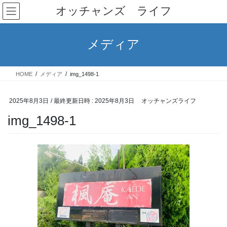
コ
ナ
オッチャンズ ライフ
ン
ビ
テ
ゲ
ン
ー
メディア
ツ
シ
へ
ョ
ス
ン
HOME
メディア
img_1498-1
キ
に
ッ
移
プ
動
2025年8月3日
/ 最終更新日時 :
2025年8月3日
オッチャンズライフ
img_1498-1