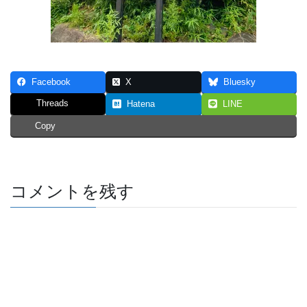
Facebook
X
Bluesky
Threads
Hatena
LINE
Copy
コメントを残す