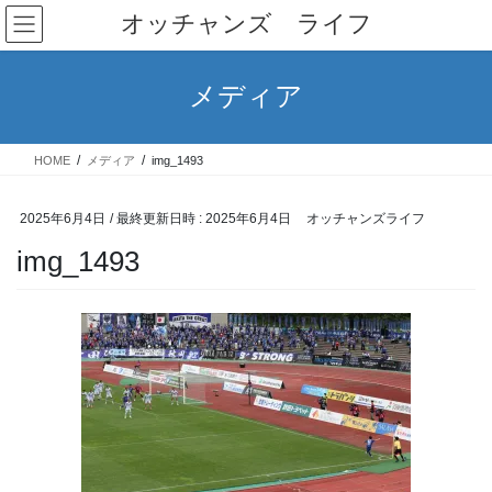
コ
ナ
オッチャンズ ライフ
ン
ビ
テ
ゲ
ン
ー
メディア
ツ
シ
へ
ョ
ス
ン
HOME
メディア
img_1493
キ
に
ッ
移
プ
動
2025年6月4日
/ 最終更新日時 :
2025年6月4日
オッチャンズライフ
img_1493