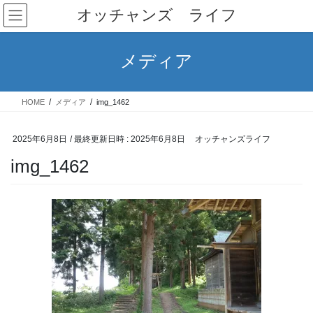
コ
ナ
オッチャンズ ライフ
ン
ビ
テ
ゲ
ン
ー
メディア
ツ
シ
へ
ョ
ス
ン
HOME
メディア
img_1462
キ
に
ッ
移
プ
動
2025年6月8日
/ 最終更新日時 :
2025年6月8日
オッチャンズライフ
img_1462