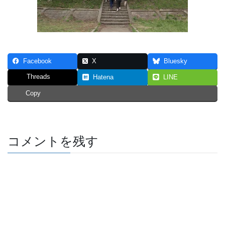
Facebook
X
Bluesky
Threads
Hatena
LINE
Copy
コメントを残す