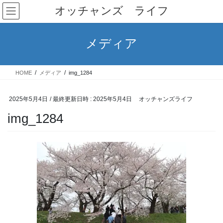
コ
ナ
オッチャンズ ライフ
ン
ビ
テ
ゲ
ン
ー
メディア
ツ
シ
へ
ョ
ス
ン
HOME
メディア
img_1284
キ
に
ッ
移
プ
動
2025年5月4日
/ 最終更新日時 :
2025年5月4日
オッチャンズライフ
img_1284