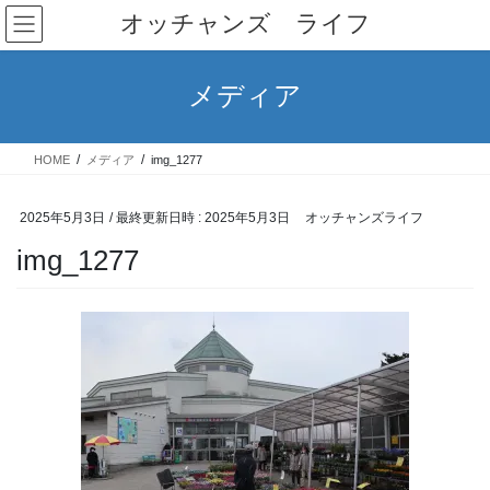
コ
ナ
オッチャンズ ライフ
ン
ビ
テ
ゲ
ン
ー
メディア
ツ
シ
へ
ョ
ス
ン
HOME
メディア
img_1277
キ
に
ッ
移
プ
動
2025年5月3日
/ 最終更新日時 :
2025年5月3日
オッチャンズライフ
img_1277