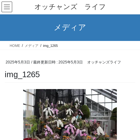
コ
ナ
オッチャンズ ライフ
ン
ビ
テ
ゲ
ン
ー
メディア
ツ
シ
へ
ョ
ス
ン
HOME
メディア
img_1265
キ
に
ッ
移
プ
動
2025年5月3日
/ 最終更新日時 :
2025年5月3日
オッチャンズライフ
img_1265