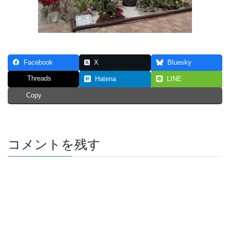
Facebook
X
Bluesky
Threads
Hatena
LINE
Copy
コメントを残す