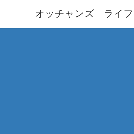
コ
ナ
ン
ビ
オッチャンズ ライフ
テ
ゲ
ン
ー
ツ
シ
へ
ョ
ス
ン
キ
に
ッ
移
プ
動