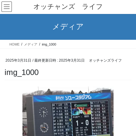
コ
ナ
オッチャンズ ライフ
ン
ビ
テ
ゲ
ン
ー
メディア
ツ
シ
へ
ョ
ス
ン
HOME
メディア
img_1000
キ
に
ッ
移
プ
動
2025年3月31日
/ 最終更新日時 :
2025年3月31日
オッチャンズライフ
img_1000