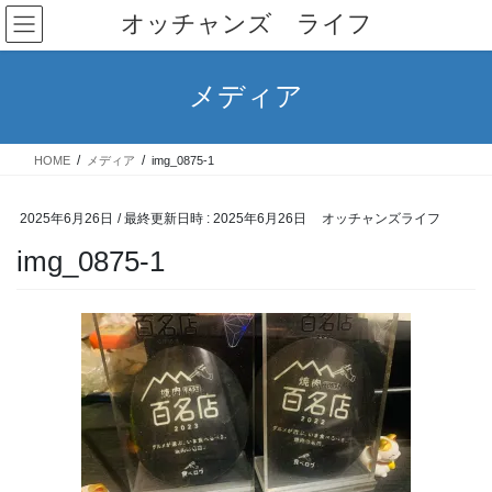
コ
ナ
オッチャンズ ライフ
ン
ビ
テ
ゲ
ン
ー
メディア
ツ
シ
へ
ョ
ス
ン
HOME
メディア
img_0875-1
キ
に
ッ
移
プ
動
2025年6月26日
/ 最終更新日時 :
2025年6月26日
オッチャンズライフ
img_0875-1