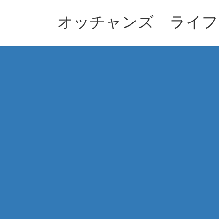
コ
ナ
ン
ビ
オッチャンズ ライフ
テ
ゲ
ン
ー
ツ
シ
へ
ョ
ス
ン
キ
に
ッ
移
プ
動