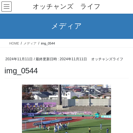
コ
ナ
オッチャンズ ライフ
ン
ビ
テ
ゲ
ン
ー
メディア
ツ
シ
へ
ョ
ス
ン
HOME
メディア
img_0544
キ
に
ッ
移
プ
動
2024年11月11日
/ 最終更新日時 :
2024年11月11日
オッチャンズライフ
img_0544