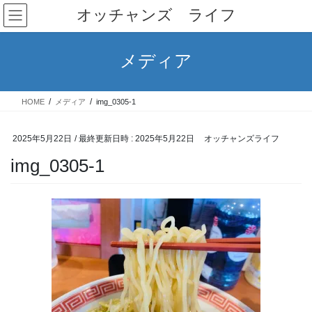
コ
ナ
オッチャンズ ライフ
ン
ビ
テ
ゲ
ン
ー
メディア
ツ
シ
へ
ョ
ス
ン
HOME
メディア
img_0305-1
キ
に
ッ
移
プ
動
2025年5月22日
/ 最終更新日時 :
2025年5月22日
オッチャンズライフ
img_0305-1