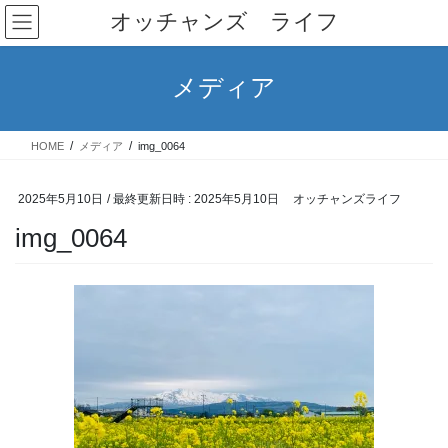
コ
ナ
オッチャンズ ライフ
ン
ビ
テ
ゲ
ン
ー
メディア
ツ
シ
へ
ョ
ス
ン
HOME
メディア
img_0064
キ
に
ッ
移
プ
動
2025年5月10日
/ 最終更新日時 :
2025年5月10日
オッチャンズライフ
img_0064